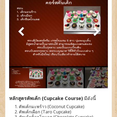
แยมโรล (Yam Roll)
เค้กพื้นฐาน (Basic Cake)
เค้กชั้นสูง 1 (Advanced Cake 1)
เค้กชั้นสูง 2 (Advanced Cake 2)
ตารางเรียน
ประวัติผู้สอน
ข่าว / ภาพประทับใจ
ภาพผลงานของนักเรียน
การสมัครเรียน
ติดต่อเรา
หลักสูตรคัพเค้ก (Cupcake Course)
มีดังนี้
คัพเค้กมะพร้าว (Coconut Cupcake)
คัพเค้กเผือก (Taro Cupcake)